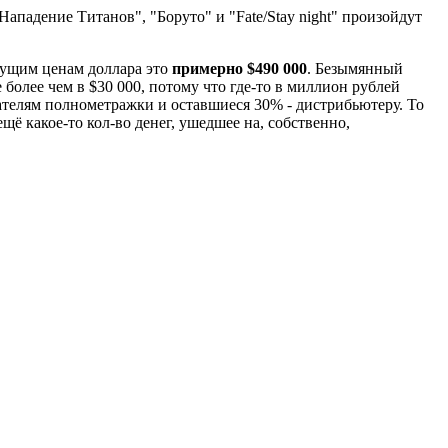
ападение Титанов", "Боруто" и "Fate/Stay night" произойдут
кущим ценам доллара это
примерно $490 000
. Безымянный
ее чем в $30 000, потому что где-то в миллион рублей
дателям полнометражки и оставшиеся 30% - дистрибьютеру. То
ё какое-то кол-во денег, ушедшее на, собственно,