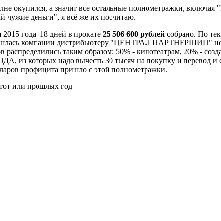
е окупился, а значит все остальные полнометражки, включая "Н
ай чужие деньги", я всё же их посчитаю.
 2015 года. 18 дней в прокате
25 506 600 рублей
собрано. По те
бошлась компании дистрибьютеру "ЦЕНТРАЛ ПАРТНЕРШИП" не бол
ов распределились таким образом: 50% - кинотеатрам, 20% - соз
, из которых надо вычесть 30 тысяч на покупку и перевод и ещ
лларов профицита пришло с этой полнометражки.
этот или прошлых год