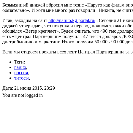
Безымянный диджей вбросил мне тезис «Наруто как фильм вполн
обязательно». И хотя мне много раз говорили "Никита, не счит
Итак, заходим на сайт
http://naruto.kg-portal.ru/
. Сегодня 21 июня
диджей утверждает, что покупка и перевод полнометражки о
обошёлся «Ветер крепчает». Будем считать, что 490 тыс доллар
есть «Централ Партнершип» получил 147 тысяч долларов ДОХОДА
дистрибьюцию и маркетинг. Итого получим 50 000 - 90 000 до
Если мы откроем прокаты всех лент Централ Партнершипа за 
Теги:
naruto
,
россия
,
титосы
,
Дата: 21 июня 2015, 23:29
You are not logged in