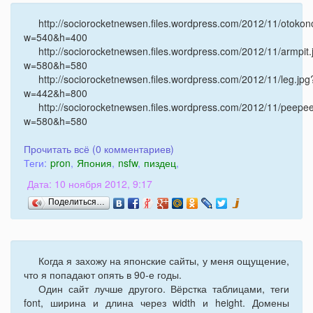
http://sociorocketnewsen.files.wordpress.com/2012/11/otokon
w=540&h=400
http://sociorocketnewsen.files.wordpress.com/2012/11/armpit.
w=580&h=580
http://sociorocketnewsen.files.wordpress.com/2012/11/leg.jpg
w=442&h=800
http://sociorocketnewsen.files.wordpress.com/2012/11/peepee
w=580&h=580
Прочитать всё (0 комментариев)
Теги:
pron
,
Япония
,
nsfw
,
пиздец
,
Дата: 10 ноября 2012, 9:17
Поделиться…
Когда я захожу на японские сайты, у меня ощущение,
что я попадают опять в 90-е годы.
Один сайт лучше другого. Вёрстка таблицами, теги
font, ширина и длина через width и height. Домены