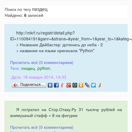
пиздец
Поиск по тегу
Найдено:
6
записей
http://mkrf.ru/registr/detail.php?
ID=110084191&ganr=&strana=&year_from=1&year_to=1&ka
> Название Дайбастер: дотянись до неба - 2
> название на языке оригинала *Python*
Прочитать всё (0 комментариев)
Теги:
пиздец
,
python
,
Дата: 18 января 2014, 14:33
Поделиться…
Я потратил на Стор.Отаку.Ру 31 тысячу рублей на
анимушный стафф + 8 на фигурки
Прочитать всё (0 комментариев)