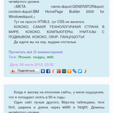
четвёртого уровня.
<META name=&quot;GENERATOR&quot;
content=&quot;IBM HomePage Builder 2000 for
Windows&quot;>
Тут не просто HTML5, тут CSS не валялся.
КОКОКО, САМАЯ ТЕХНОЛОГИЧНАЯ СТРАНА В
МИРЕ. КОКОКО, КОМПЬЮТЕРЫ, УНИТАЗЫ С
ПОДМЫВОМ. КОКОКО, ОБЧР, ПАНЦУШОТЫ!
Да идите вы на хер, мудаки отсталые
Прочитать всё (0 комментариев)
Теги:
Япония
,
пиздец
,
web
,
Дата: 06 июля 2012, 23:32
Поделиться…
Когда я захожу на японские сайты, у меня ощущение,
что я попадают опять в 90-е годы.
Один сайт лучше другого. Вёрстка таблицами, теги
font, ширина и длина через width и height. Домены
четвёртого уровня.