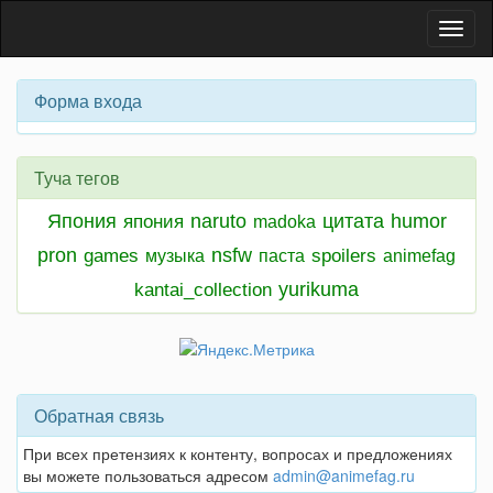
Toggl
naviga
Форма входа
Туча тегов
Япония
naruto
цитата
humor
япония
madoka
pron
nsfw
games
spoilers
музыка
паста
animefag
yurikuma
kantai_collection
Обратная связь
При всех претензиях к контенту, вопросах и предложениях
вы можете пользоваться адресом
admin@animefag.ru