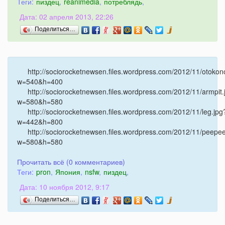
Теги:
пиздец
,
reanimedia
,
потреблядь
,
Дата: 02 апреля 2013, 22:26
Поделиться…
http://sociorocketnewsen.files.wordpress.com/2012/11/otokon
w=540&h=400
http://sociorocketnewsen.files.wordpress.com/2012/11/armpit.
w=580&h=580
http://sociorocketnewsen.files.wordpress.com/2012/11/leg.jpg
w=442&h=800
http://sociorocketnewsen.files.wordpress.com/2012/11/peepee
w=580&h=580
Прочитать всё (0 комментариев)
Теги:
pron
,
Япония
,
nsfw
,
пиздец
,
Дата: 10 ноября 2012, 9:17
Поделиться…