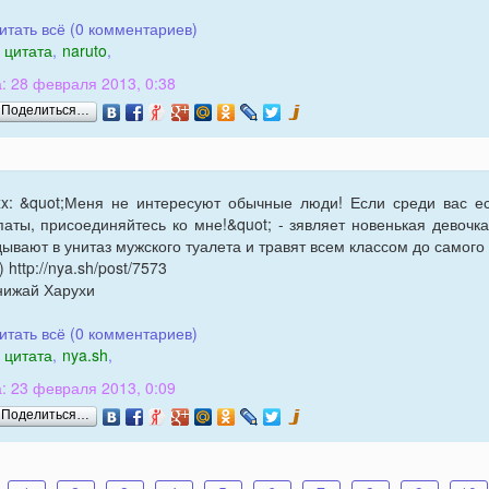
итать всё (0 комментариев)
цитата
,
naruto
,
: 28 февраля 2013, 0:38
Поделиться…
xx: &quot;Меня не интересуют обычные люди! Если среди вас ес
паты, присоединяйтесь ко мне!&quot; - зявляет новенькая девоч
дывают в унитаз мужского туалета и травят всем классом до самого
) http://nya.sh/post/7573
нижай Харухи
итать всё (0 комментариев)
цитата
,
nya.sh
,
: 23 февраля 2013, 0:09
Поделиться…