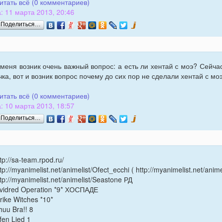
итать всё (0 комментариев)
: 11 марта 2013, 20:46
Поделиться…
 меня возник очень важный вопрос: а есть ли хентай с моэ? Сейч
чка, вот и возник вопрос почему до сих пор не сделали хентай с 
итать всё (0 комментариев)
: 10 марта 2013, 18:57
Поделиться…
tp://sa-team.rpod.ru/
tp://myanimelist.net/animelist/Ofect_ecchi ( http://myanimelist.net/anim
tp://myanimelist.net/animelist/Seastone РД
ividred Operation *9* ХОСПАДЕ
rike Witches *10*
uu Bra!! 8
fen Lied 1