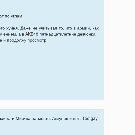
ют по углам.
о хуйня. Даже не учитывая то, что в армии, как
ючением, а в AKB48 пятнадцатилетние девчонки.
не и продолжу просмотр.
ичка и Миочка на месте. Адзуняши нет. Too gay.