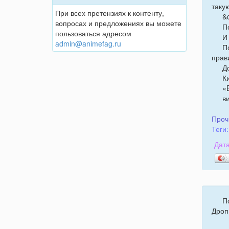
таку
При всех претензиях к контенту,
&
вопросах и предложениях вы можете
П
пользоваться адресом
И
admin@animefag.ru
П
прав
Д
К
«B
ви
Проч
Теги:
Дата
П
Дроп