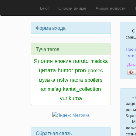
Блог
Списки аниме
Аниме новости
Форма входа
С
сме
Туча тегов
Проч
Теги:
Япония
naruto
япония
madoka
Дата
цитата
humor
pron
games
nsfw
spoilers
музыка
паста
kantai_collection
animefag
«
yurikuma
page
разъ
&quo
М
девч
Обратная связь
созн