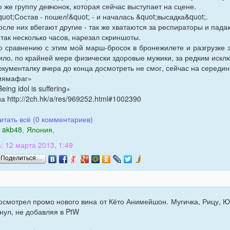
ю же группу девчонок, которая сейчас выступает на сцене.
quot;Состав - пошел!&quot; - и началась &quot;высадка&quot;.
осле них вбегают другие - так же хватаются за респираторы и пада
 так несколько часов, нарезал скриншоты.
о сравнению с этим мой марш-бросок в бронежилете и разгрузке эт
ило, по крайней мере физически здоровые мужики, за редким искл
окументалку вчера до конца досмотреть не смог, сейчас на середи
иямафаг»
eing idol is suffering»
а http://2ch.hk/a/res/969252.html#1002390
итать всё (0 комментариев)
akb48
,
Япония
,
: 12 марта 2013, 1:49
Поделиться…
осмотрел промо нового вина от Кёто Анимейшон. Мугичка, Рицу, Юк
нул, не добавляя в PtW