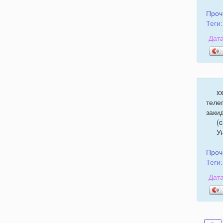
Проч
Теги:
Дата
x
теле
заки
(c
У
Проч
Теги:
Дата