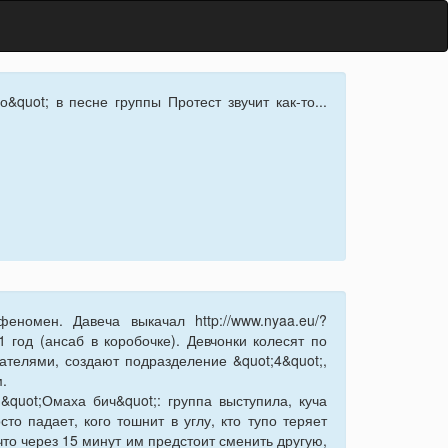
uot; в песне группы Протест звучит как-то...
номен. Давеча выкачал http://www.nyaa.eu/?
1 год (ансаб в коробочке). Девчонки колесят по
телями, создают подразделение &quot;4&quot;,
.
&quot;Омаха бич&quot;: группа выступила, куча
сто падает, кого тошнит в углу, кто тупо теряет
что через 15 минут им предстоит сменить другую,