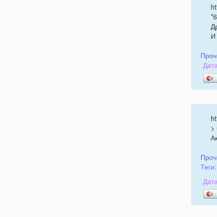
ht
*
Д
И
Проч
Дата
ht
>
А
Проч
Теги:
Дата