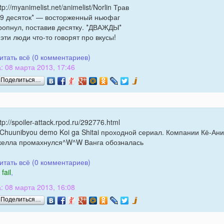
tp://myanimelist.net/animelist/Norlin Трав
69 десяток* — восторженный ньюфаг
ропнул, поставив десятку. *ДВАЖДЫ*
 эти люди что-то говорят про вкусы!
итать всё (0 комментариев)
: 08 марта 2013, 17:46
Поделиться…
tp://spoiler-attack.rpod.ru/292776.html
 Chuunibyou demo Koi ga Shitai проходной сериал. Компании Кё-Ани
келла промахнулся^W^W Ванга обозналась
итать всё (0 комментариев)
fail
,
: 08 марта 2013, 16:08
Поделиться…