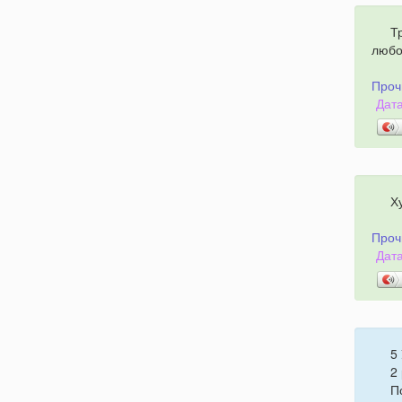
Т
любо
Проч
Дата
Х
Проч
Дата
5
2
П