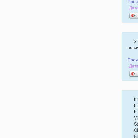
Проч
Дата
У
нови
Проч
Дата
ht
ht
ht
V
St
Ch
El