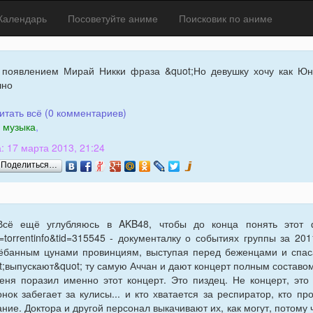
Календарь
Посоветуйте аниме
Поисковик по аниме
 появлением Мирай Никки фраза &quot;Но девушку хочу как Юно&q
шно
итать всё (0 комментариев)
музыка
,
: 17 марта 2013, 21:24
Поделиться…
Всё ещё углубляюсь в AKB48, чтобы до конца понять этот фе
=torrentinfo&tid=315545 - документалку о событиях группы за 201
ёбанным цунами провинциям, выступая перед беженцами и спаса
t;выпускают&quot; ту самую Аччан и дают концерт полным составом
еня поразил именно этот концерт. Это пиздец. Не концерт, это 
онок забегает за кулисы... и кто хватается за респиратор, кто про
ание. Доктора и другой персонал выкачивают их, как могут, потому 